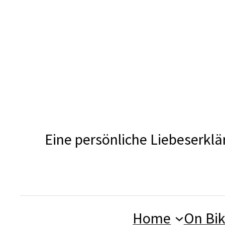
Zum
Inhalt
springen
Eine persönliche Liebeserklä
Home
On Bi