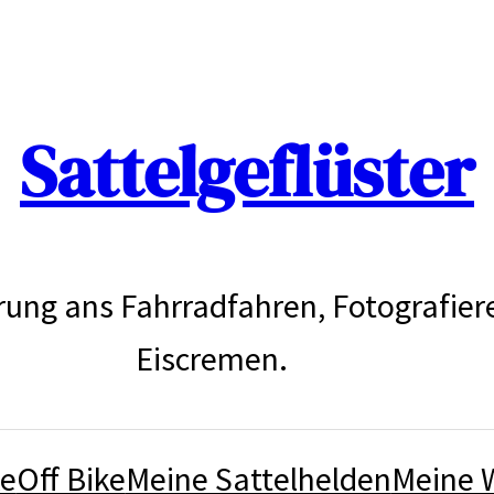
Sattelgeflüster
rung ans Fahrradfahren, Fotografier
Eiscremen.
ke
Off Bike
Meine Sattelhelden
Meine 