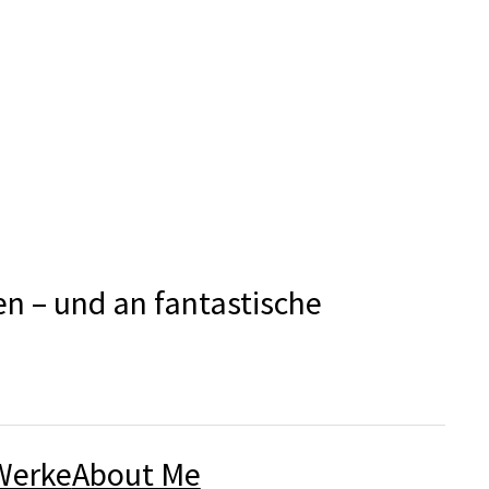
en – und an fantastische
Werke
About Me