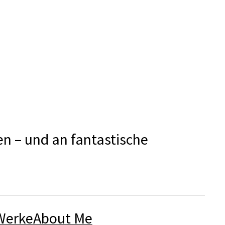
en – und an fantastische
Werke
About Me