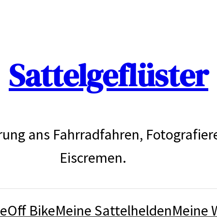
Sattelgeflüster
rung ans Fahrradfahren, Fotografier
Eiscremen.
ke
Off Bike
Meine Sattelhelden
Meine 