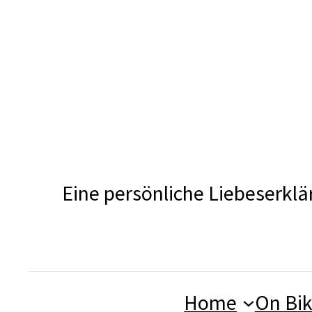
Zum
Inhalt
springen
Eine persönliche Liebeserklä
Home
On Bi